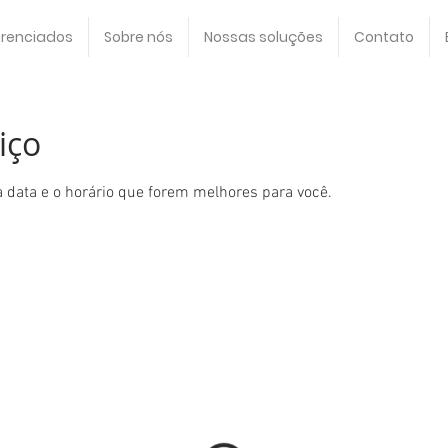
erenciados
Sobre nós
Nossas soluções
Contato
iço
a data e o horário que forem melhores para você.