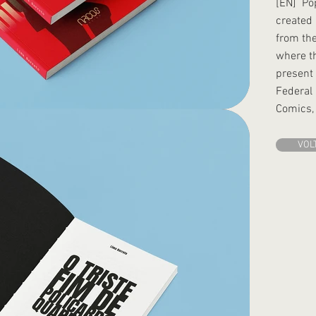
[EN]
Po
created 
from the
where th
present 
Federal 
Comics,
VOL