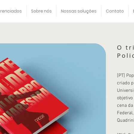
erenciados
Sobre nós
Nossas soluções
Contato
O tr
Pol
[PT] Po
criado p
Universi
objetivo
cena da 
Federal,
Quadrin