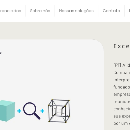
erenciados
Sobre nós
Nossas soluções
Contato
Exc
[PT] A i
Company 
interpre
fundado
empresa
reunidos
conheci
sua expe
por um 