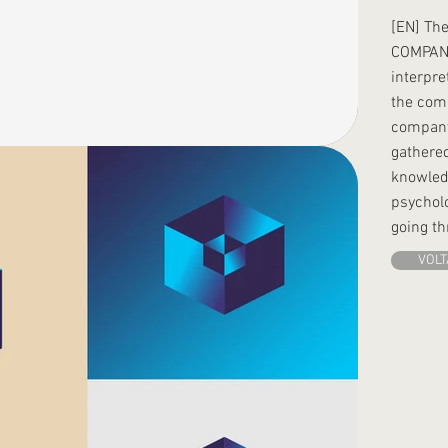
[EN] The
COMPANY
interpre
the com
company
gathere
knowled
psycholo
going t
VOLT