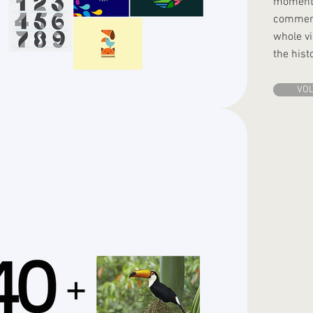
moment 
commemo
whole vi
the hist
VOL