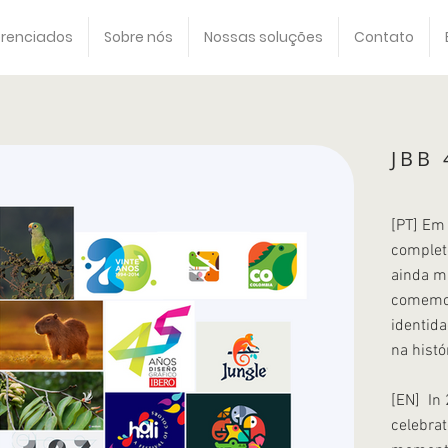
erenciados
Sobre nós
Nossas soluções
Contato
JBB 
[PT] Em
complet
ainda ma
comemor
identid
na histó
[EN]
In
celebrat