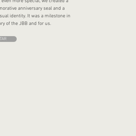
even more special, we created a
rative anniversary seal and a
sual identity. It was a milestone in
ory of the JBB and for us.
TAR