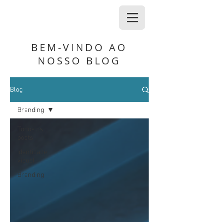
BEM-VINDO AO
NOSSO BLOG
Blog
Branding
Todos os
posts
Identidade
visual
Branding