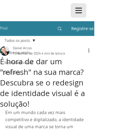
Registre-se
Post
Todos os posts
Daniel Arcos
Todos os posts
15 de mai. de 2024
4 min de leitura
É hora de dar um
Identidade visual
"refresh" na sua marca?
Branding
Descubra se o redesign
de identidade visual é a
solução!
Em um mundo cada vez mais 
competitivo e digitalizado, a identidade 
visual de uma marca se torna um 