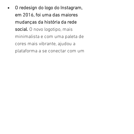
O redesign do logo do Instagram, 
em 2016, foi uma das maiores 
mudanças da história da rede 
social.
 O novo logotipo, mais 
minimalista e com uma paleta de 
cores mais vibrante, ajudou a 
plataforma a se conectar com um 
público mais jovem e a se destacar 
em meio a outras plataformas de 
mídia social.
Mas como chegar à conclusão 
de que uma empresa precisa de 
fazer o redesign da sua 
identidade visual?
Analise o seu público-alvo:
 A sua 