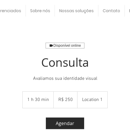
erenciados
Sobre nós
Nossas soluções
Contato
Disponível online
Consulta
Avaliamos sua identidade visual
250
Reais
1 h 30 min
1
R$ 250
Location 1
brasileiros
3
0
m
Agendar
i